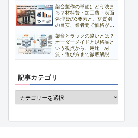
架台製作の単価はどう決ま
る？材料費・加工費・表面
処理費の3要素と、材質別
の目安、業者間で価格が変
わる理由、コストダウンの
架台とラックの違いとは？
コツまで解説
オーダーメイドと規格品と
いう視点から、用途・材
質・選び方まで徹底解説
記事カテゴリ