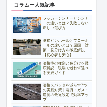
コラムー人気記事
ラッカーシンナーとシンナ
ーの違いとは？失敗しない
正しい選び方
溶接ピンホールとブローホ
ールの違いとは？原因・対
策・見分け方を徹底解説
【初心者も安心】
溶接棒の種類と色分けを徹
底解説！現場で迷わず選べ
る実践ガイド
溶接スパッタを減らす7つ
の実践対策｜電流・ガス・
速度の最適設定で効率アッ
プ