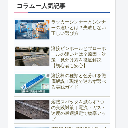
コラムー人気記事
ラッカーシンナーとシンナ
ーの違いとは？失敗しない
正しい選び方
溶接ピンホールとブローホ
ールの違いとは？原因・対
策・見分け方を徹底解説
【初心者も安心】
溶接棒の種類と色分けを徹
底解説！現場で迷わず選べ
る実践ガイド
溶接スパッタを減らす7つ
の実践対策｜電流・ガス・
速度の最適設定で効率アッ
プ