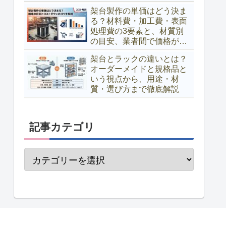
架台製作の単価はどう決ま
る？材料費・加工費・表面
処理費の3要素と、材質別
の目安、業者間で価格が変
わる理由、コストダウンの
架台とラックの違いとは？
コツまで解説
オーダーメイドと規格品と
いう視点から、用途・材
質・選び方まで徹底解説
記事カテゴリ