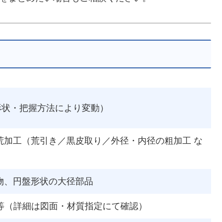
ーク形状・把握方法により変動）
荒加工（荒引き／黒皮取り／外径・内径の粗加工 な
物、円盤形状の大径部品
ミ 等（詳細は図面・材質指定にて確認）