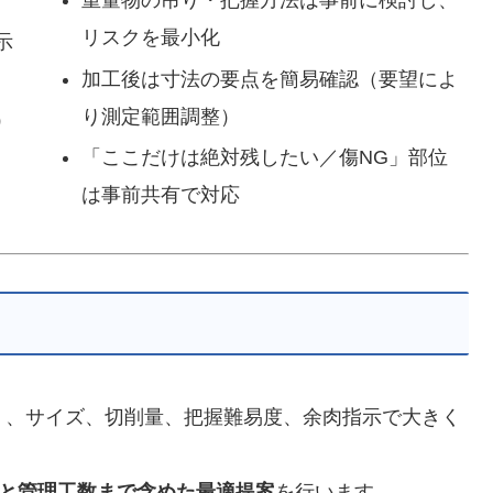
重量物の吊り・把握方法は事前に検討し、
リスクを最小化
示
加工後は寸法の要点を簡易確認（要望によ
り測定範囲調整）
）
「ここだけは絶対残したい／傷NG」部位
は事前共有で対応
）、サイズ、切削量、把握難易度、余肉指示で大きく
と管理工数まで含めた最適提案
を行います。