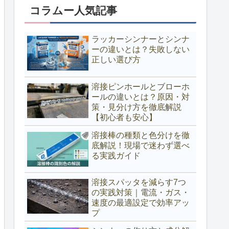
コラムー人気記事
ラッカーシンナーとシンナ
ーの違いとは？失敗しない
正しい選び方
溶接ピンホールとブローホ
ールの違いとは？原因・対
策・見分け方を徹底解説
【初心者も安心】
溶接棒の種類と色分けを徹
底解説！現場で迷わず選べ
る実践ガイド
溶接スパッタを減らす7つ
の実践対策｜電流・ガス・
速度の最適設定で効率アッ
プ