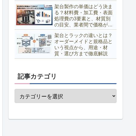
架台製作の単価はどう決ま
る？材料費・加工費・表面
処理費の3要素と、材質別
の目安、業者間で価格が変
わる理由、コストダウンの
架台とラックの違いとは？
コツまで解説
オーダーメイドと規格品と
いう視点から、用途・材
質・選び方まで徹底解説
記事カテゴリ