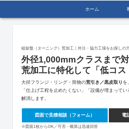
ホーム
縦旋盤（ターニング）荒加工｜外注・協力工場をお探しの
外径1,000mmクラスまで
荒加工に特化して「低コス
大径フランジ・リング・筒物の
荒引き／黒皮取り
を
「仕上げ工程を止めたくない」「設備が埋まってい
解消します。
図面で見積相談（フォーム）
電話
※図面1枚からOK／可否・概算は迅速回答