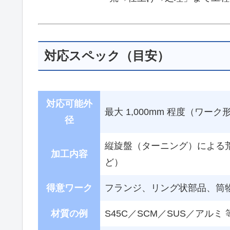
対応スペック（目安）
対応可能外
最大 1,000mm 程度（ワ
径
縦旋盤（ターニング）による
加工内容
ど）
得意ワーク
フランジ、リング状部品、筒
材質の例
S45C／SCM／SUS／アル