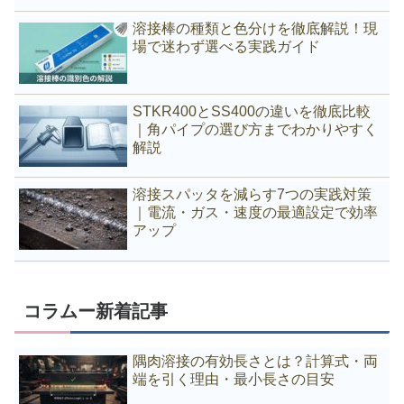
溶接棒の種類と色分けを徹底解説！現
場で迷わず選べる実践ガイド
STKR400とSS400の違いを徹底比較
｜角パイプの選び方までわかりやすく
解説
溶接スパッタを減らす7つの実践対策
｜電流・ガス・速度の最適設定で効率
アップ
コラムー新着記事
隅肉溶接の有効長さとは？計算式・両
端を引く理由・最小長さの目安