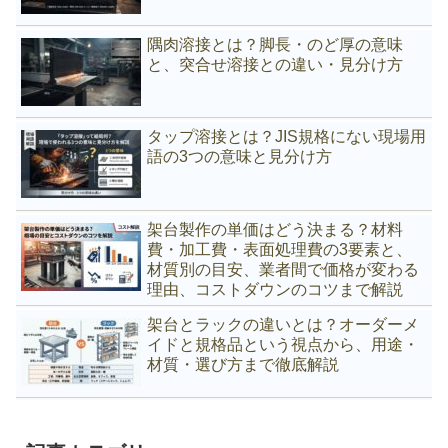
隅肉溶接とは？脚長・のど厚の意味
と、突合せ溶接との違い・見分け方
タップ溶接とは？JIS規格にない現場用
語の3つの意味と見分け方
架台製作の単価はどう決まる？材料
費・加工費・表面処理費の3要素と、
材質別の目安、業者間で価格が変わる
理由、コストダウンのコツまで解説
架台とラックの違いとは？オーダーメ
イドと規格品という視点から、用途・
材質・選び方まで徹底解説