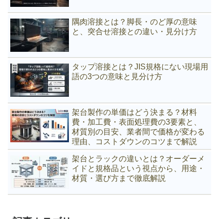
隅肉溶接とは？脚長・のど厚の意味
と、突合せ溶接との違い・見分け方
タップ溶接とは？JIS規格にない現場用
語の3つの意味と見分け方
架台製作の単価はどう決まる？材料
費・加工費・表面処理費の3要素と、
材質別の目安、業者間で価格が変わる
理由、コストダウンのコツまで解説
架台とラックの違いとは？オーダーメ
イドと規格品という視点から、用途・
材質・選び方まで徹底解説