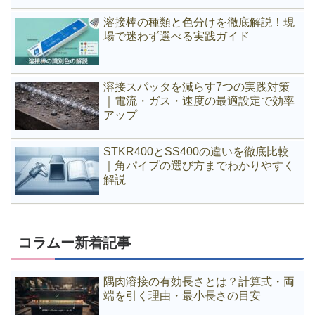
溶接棒の種類と色分けを徹底解説！現
場で迷わず選べる実践ガイド
溶接スパッタを減らす7つの実践対策
｜電流・ガス・速度の最適設定で効率
アップ
STKR400とSS400の違いを徹底比較
｜角パイプの選び方までわかりやすく
解説
コラムー新着記事
隅肉溶接の有効長さとは？計算式・両
端を引く理由・最小長さの目安