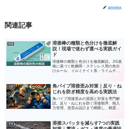
ammex
関連記事
溶接棒の種類と色分けを徹底解
溶接
説！現場で迷わず選べる実践ガイ
ド
溶接棒の種類と色分けを徹底解説。JIS規
格に基づく軟鋼用・ステンレス用の色分
けルール、イルミナイト系・ライムチタ
ニヤ系・低水素系の使い分け、現場での
選び方まで、プロが実践する識別テクニ
ックを紹介します。
角パイプ溶接歪み対策｜反り・ね
溶接
じれを防ぎ精度を高める実践法
角パイプ溶接歪みの原因と対策を専門解
説。反り・ねじれを防ぐ溶接順序、熱入
力管理、逆歪み設計まで網羅し、精度と
品質を安定させる実践法を紹介します。
溶接スパッタを減らす7つの実践
溶接
対策｜電流・ガス・速度の最適設