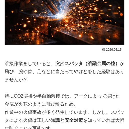
2026.03.15
溶接作業をしていると、突然
スパッタ（溶融金属の粒）
が
飛び、腕や首、足などに当たって
やけど
をした経験はあり
ませんか？
特にCO2溶接や半自動溶接では、アークによって溶けた
金属が火花のように飛び散るため、
作業中の火傷事故が多く発生しています。しかし、スパッ
タによる火傷は
正しい知識と安全対策
を知っていれば大幅
に防ぐことが可能です。