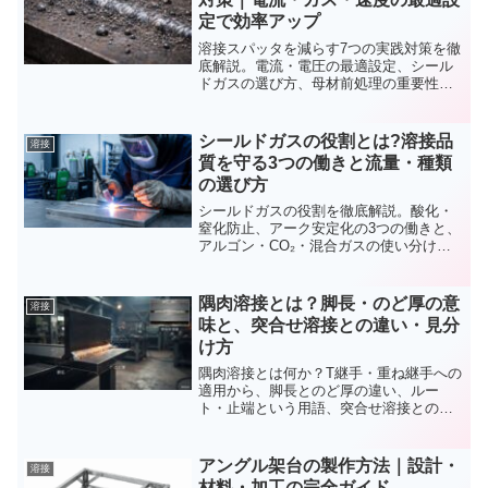
定で効率アップ
溶接スパッタを減らす7つの実践対策を徹
底解説。電流・電圧の最適設定、シール
ドガスの選び方、母材前処理の重要性な
ど、明日から使える具体的テクニックを
ご紹介します。
シールドガスの役割とは?溶接品
溶接
質を守る3つの働きと流量・種類
の選び方
シールドガスの役割を徹底解説。酸化・
窒化防止、アーク安定化の3つの働きと、
アルゴン・CO₂・混合ガスの使い分け、
適正流量設定まで初心者にもわかりやす
く紹介。溶接欠陥を90%削減する実践ノ
ウハウ。
隅肉溶接とは？脚長・のど厚の意
溶接
味と、突合せ溶接との違い・見分
け方
隅肉溶接とは何か？T継手・重ね継手への
適用から、脚長とのど厚の違い、ルー
ト・止端という用語、突合せ溶接との使
い分け、アンダーカットなどの欠陥ま
で、設計・現場担当者に役立つ内容を整
理しました。
アングル架台の製作方法｜設計・
溶接
材料・加工の完全ガイド