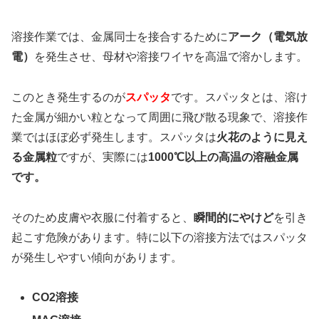
溶接作業では、金属同士を接合するために
アーク（電気放
電）
を発生させ、母材や溶接ワイヤを高温で溶かします。
このとき発生するのが
スパッタ
です。スパッタとは、溶け
た金属が細かい粒となって周囲に飛び散る現象で、溶接作
業ではほぼ必ず発生します。スパッタは
火花のように見え
る金属粒
ですが、実際には
1000℃以上の高温の溶融金属
です。
そのため皮膚や衣服に付着すると、
瞬間的にやけど
を引き
起こす危険があります。特に以下の溶接方法ではスパッタ
が発生しやすい傾向があります。
CO2溶接