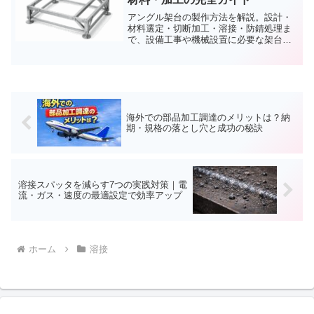
アングル架台の製作方法を解説。設計・
材料選定・切断加工・溶接・防錆処理ま
で、設備工事や機械設置に必要な架台製
作のポイントを分かりやすく紹介しま
す。
海外での部品加工調達のメリットは？納
期・規格の落とし穴と成功の秘訣
溶接スパッタを減らす7つの実践対策｜電
流・ガス・速度の最適設定で効率アップ
ホーム
溶接