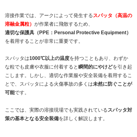
溶接作業では、アークによって発生する
スパッタ（高温の
溶融金属粒）
が作業者に飛散するため、
適切な保護具（PPE：Personal Protective Equipment）
を着用することが非常に重要です。
スパッタは
1000℃以上の温度
を持つこともあり、わずか
な粒でも皮膚や衣服に付着すると
瞬間的にやけど
を引き起
こします。しかし、適切な作業服や安全装備を着用するこ
とで、スパッタによる火傷事故の多くは
未然に防ぐことが
可能
です。
ここでは、実際の溶接現場でも実践されている
スパッタ対
策の基本となる安全装備
を詳しく解説します。