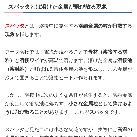
スパッタとは溶けた金属が飛び散る現象
スパッタ
とは、溶接中に発生する
溶融金属の粒が飛散する
現象
を指します。
アーク溶接では、電流が流れることで
母材（溶接する材
料）
と
溶接ワイヤ
が高温で溶けます。溶けた金属は
溶接池
（溶融池）
と呼ばれる液体金属の池を形成し、この金属が
冷えて固まることで溶接ビードが作られます。
しかし、溶接中に次のような条件が発生すると、溶融金属
が安定して溶接池に落ちず、
小さな金属粒として弾けるよ
うに飛び散ることがあります。
これが
スパッタ
です。
スパッタは見た目には小さな火花ですが、実際には
高温の