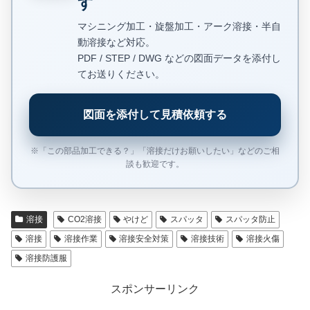
す
マシニング加工・旋盤加工・アーク溶接・半自
動溶接など対応。
PDF / STEP / DWG などの図面データを添付し
てお送りください。
図面を添付して見積依頼する
※「この部品加工できる？」「溶接だけお願いしたい」などのご相
談も歓迎です。
溶接
CO2溶接
やけど
スパッタ
スパッタ防止
溶接
溶接作業
溶接安全対策
溶接技術
溶接火傷
溶接防護服
スポンサーリンク