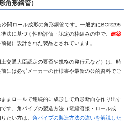
形角形鋼管）
冷間ロール成形の角形鋼管です。一般的にBCR295
基準法に基づく性能評価・認定の枠組みの中で、
建築
を前提に設計された製品とされています。
国土交通大臣認定の要否や規格の発行元など）は、時
注前には必ずメーカーの仕様書や最新の公的資料でご
のままロールで連続的に成形して角形断面を作り出す
的です。角パイプの製造方法（電縫溶接・ロール成
知りたい方は、
角パイプの製造方法の違いを解説した