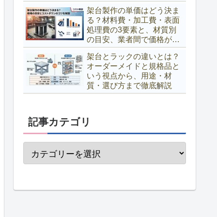
架台製作の単価はどう決ま
る？材料費・加工費・表面
処理費の3要素と、材質別
の目安、業者間で価格が変
わる理由、コストダウンの
架台とラックの違いとは？
コツまで解説
オーダーメイドと規格品と
いう視点から、用途・材
質・選び方まで徹底解説
記事カテゴリ