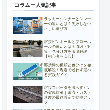
コラムー人気記事
ラッカーシンナーとシンナ
ーの違いとは？失敗しない
正しい選び方
溶接ピンホールとブローホ
ールの違いとは？原因・対
策・見分け方を徹底解説
【初心者も安心】
溶接棒の種類と色分けを徹
底解説！現場で迷わず選べ
る実践ガイド
溶接スパッタを減らす7つ
の実践対策｜電流・ガス・
速度の最適設定で効率アッ
プ