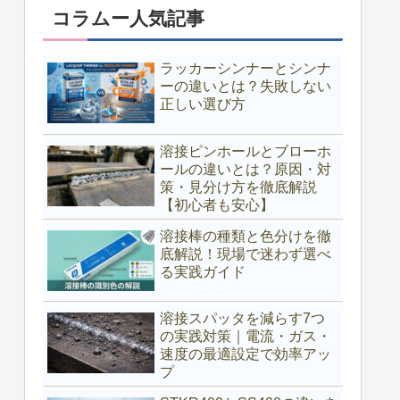
コラムー人気記事
ラッカーシンナーとシンナ
ーの違いとは？失敗しない
正しい選び方
溶接ピンホールとブローホ
ールの違いとは？原因・対
策・見分け方を徹底解説
【初心者も安心】
溶接棒の種類と色分けを徹
底解説！現場で迷わず選べ
る実践ガイド
溶接スパッタを減らす7つ
の実践対策｜電流・ガス・
速度の最適設定で効率アッ
プ