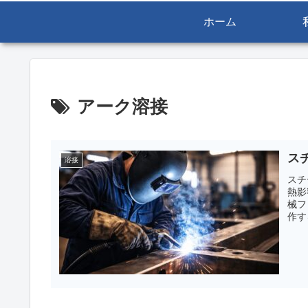
ホーム
アーク溶接
ス
溶接
スチ
熱影
械フ
作す