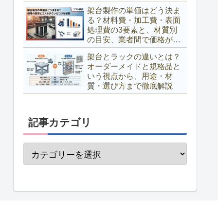
架台製作の単価はどう決ま
る？材料費・加工費・表面
処理費の3要素と、材質別
の目安、業者間で価格が変
わる理由、コストダウンの
架台とラックの違いとは？
コツまで解説
オーダーメイドと規格品と
いう視点から、用途・材
質・選び方まで徹底解説
記事カテゴリ