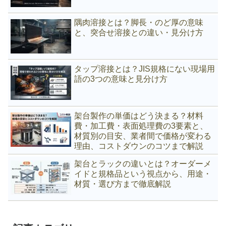
隅肉溶接とは？脚長・のど厚の意味
と、突合せ溶接との違い・見分け方
タップ溶接とは？JIS規格にない現場用
語の3つの意味と見分け方
架台製作の単価はどう決まる？材料
費・加工費・表面処理費の3要素と、
材質別の目安、業者間で価格が変わる
理由、コストダウンのコツまで解説
架台とラックの違いとは？オーダーメ
イドと規格品という視点から、用途・
材質・選び方まで徹底解説