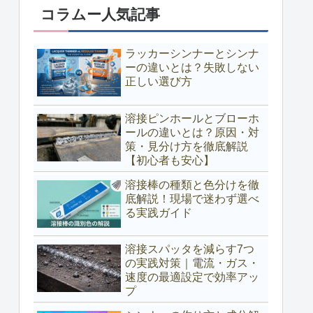
コラムー人気記事
ラッカーシンナーとシンナ
ーの違いとは？失敗しない
正しい選び方
溶接ピンホールとブローホ
ールの違いとは？原因・対
策・見分け方を徹底解説
【初心者も安心】
溶接棒の種類と色分けを徹
底解説！現場で迷わず選べ
る実践ガイド
溶接スパッタを減らす7つ
の実践対策｜電流・ガス・
速度の最適設定で効率アッ
プ