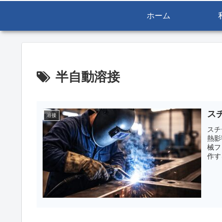
ホーム
半自動溶接
ス
溶接
スチ
熱影
械フ
作す