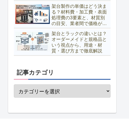
架台製作の単価はどう決ま
る？材料費・加工費・表面
処理費の3要素と、材質別
の目安、業者間で価格が変
わる理由、コストダウンの
架台とラックの違いとは？
コツまで解説
オーダーメイドと規格品と
いう視点から、用途・材
質・選び方まで徹底解説
記事カテゴリ