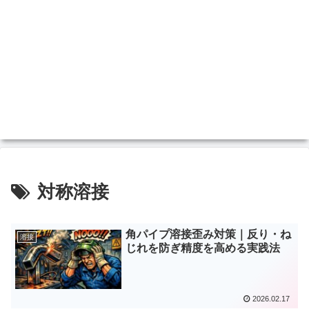
対称溶接
角パイプ溶接歪み対策｜反り・ね
溶接
じれを防ぎ精度を高める実践法
2026.02.17