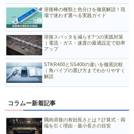
溶接棒の種類と色分けを徹底解説！現
場で迷わず選べる実践ガイド
溶接スパッタを減らす7つの実践対策
｜電流・ガス・速度の最適設定で効率
アップ
STKR400とSS400の違いを徹底比較
｜角パイプの選び方までわかりやすく
解説
コラムー新着記事
隅肉溶接の有効長さとは？計算式・両
端を引く理由・最小長さの目安