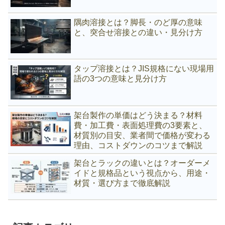
隅肉溶接とは？脚長・のど厚の意味
と、突合せ溶接との違い・見分け方
タップ溶接とは？JIS規格にない現場用
語の3つの意味と見分け方
架台製作の単価はどう決まる？材料
費・加工費・表面処理費の3要素と、
材質別の目安、業者間で価格が変わる
理由、コストダウンのコツまで解説
架台とラックの違いとは？オーダーメ
イドと規格品という視点から、用途・
材質・選び方まで徹底解説