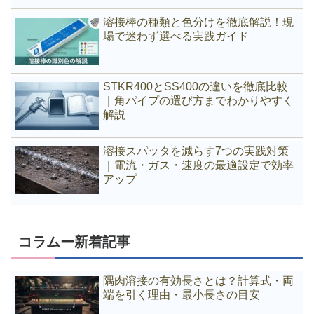
溶接棒の種類と色分けを徹底解説！現
場で迷わず選べる実践ガイド
STKR400とSS400の違いを徹底比較
｜角パイプの選び方までわかりやすく
解説
溶接スパッタを減らす7つの実践対策
｜電流・ガス・速度の最適設定で効率
アップ
コラムー新着記事
隅肉溶接の有効長さとは？計算式・両
端を引く理由・最小長さの目安