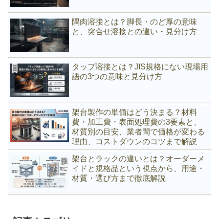
隅肉溶接とは？脚長・のど厚の意味
と、突合せ溶接との違い・見分け方
タップ溶接とは？JIS規格にない現場用
語の3つの意味と見分け方
架台製作の単価はどう決まる？材料
費・加工費・表面処理費の3要素と、
材質別の目安、業者間で価格が変わる
理由、コストダウンのコツまで解説
架台とラックの違いとは？オーダーメ
イドと規格品という視点から、用途・
材質・選び方まで徹底解説