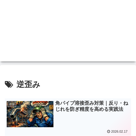
逆歪み
角パイプ溶接歪み対策｜反り・ね
溶接
じれを防ぎ精度を高める実践法
2026.02.17