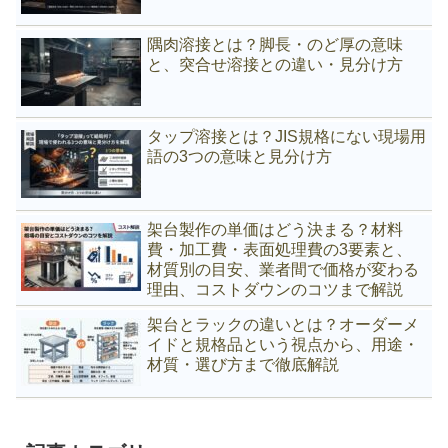
隅肉溶接とは？脚長・のど厚の意味
と、突合せ溶接との違い・見分け方
タップ溶接とは？JIS規格にない現場用
語の3つの意味と見分け方
架台製作の単価はどう決まる？材料
費・加工費・表面処理費の3要素と、
材質別の目安、業者間で価格が変わる
理由、コストダウンのコツまで解説
架台とラックの違いとは？オーダーメ
イドと規格品という視点から、用途・
材質・選び方まで徹底解説