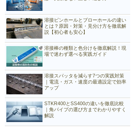
溶接ピンホールとブローホールの違い
とは？原因・対策・見分け方を徹底解
説【初心者も安心】
溶接棒の種類と色分けを徹底解説！現
場で迷わず選べる実践ガイド
溶接スパッタを減らす7つの実践対策
｜電流・ガス・速度の最適設定で効率
アップ
STKR400とSS400の違いを徹底比較
｜角パイプの選び方までわかりやすく
解説